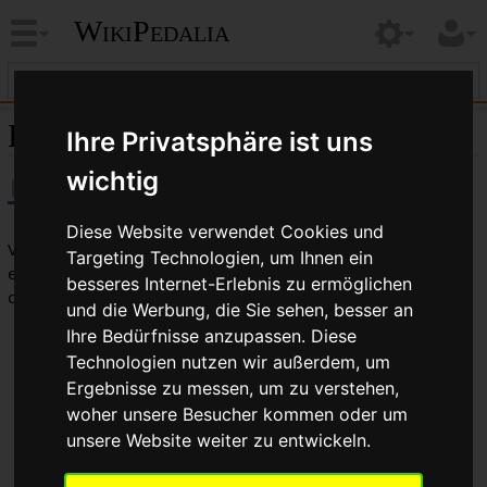
WikiPedalia
Double Groove Lenker
Ihre Privatsphäre ist uns
wichtig
Diese Website verwendet Cookies und
Viele
Rennradlenker
(Dropbars) moderner Bauart haben
Targeting Technologien, um Ihnen ein
eine oder zwei Führungsrillen in der gebogenen Sektion
besseres Internet-Erlebnis zu ermöglichen
oberhalb der Bremsgriffe.
und die Werbung, die Sie sehen, besser an
Ihre Bedürfnisse anzupassen. Diese
Bei einer Führungsrille spricht man von
Single Groove
Lenkern. Hier verläuft die Rille am Innenbogen des
Technologien nutzen wir außerdem, um
Lenkers und soll die Bremszüge, die vom
Ergebnisse zu messen, um zu verstehen,
Aerobremshebel
oder kommen, aufnehmen.
woher unsere Besucher kommen oder um
Bei zwei Führungsrillen spricht man von
Double Groove
unsere Website weiter zu entwickeln.
Lenkern. Hier gibt es eine zweite Rille am Außenbogen
des Lenkers, die die Schaltzüge von
Campagnolos