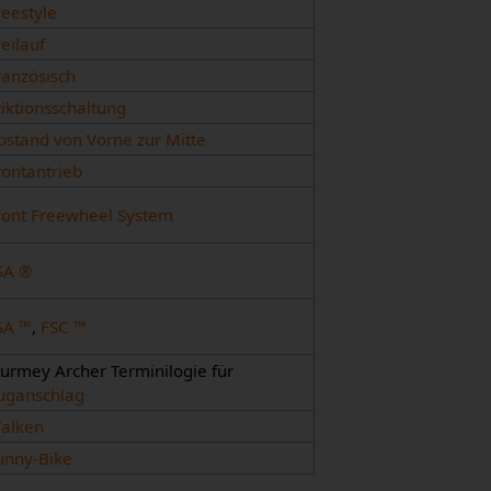
reestyle
reilauf
ranzösisch
riktionsschaltung
bstand von Vorne zur Mitte
rontantrieb
ront Freewheel System
SA ®
SA ™
,
FSC ™
turmey Archer Terminilogie für
uganschlag
alken
unny-Bike