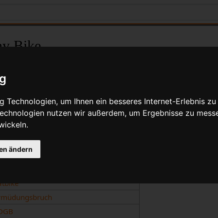
ny Bike
Quelltext anzeigen
ig
Deutsch
 Technologien, um Ihnen ein besseres Internet-Erlebnis zu
lanfräsen
 Technologien nutzen wir außerdem, um Ergebnisse zu mess
wickeln.
remsschwund
erkleidung
gen ändern
alsche Ebene
ließheck
atbike
rmüdungsbruch
DGB