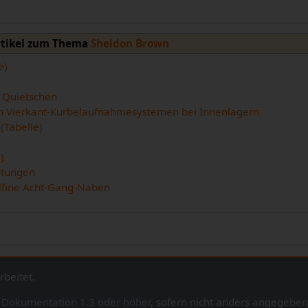
rtikel zum Thema
Sheldon Brown
e)
 Quietschen
n Vierkant-Kurbelaufnahmesystemen bei Innenlagern
(Tabelle)
)
ltungen
lfine Acht-Gang-Naben
rbeitet.
e Dokumentation 1.3 oder höher
, sofern nicht anders angegeben