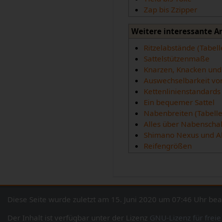
Zap bis Zzipper
Weitere interessante A
Ritzelabstände (Tabell
Sattelstützenmaße
Knarzen, Knacken und
Auswechselbarkeit vo
Kettenlinienstandards 
Ein bequemer Sattel
Nabenbreiten (Tabelle
Alles über Nabenscha
Shimano Nexus und A
Reifengrößen
Diese Seite wurde zuletzt am 15. Juni 2020 um 07:46 Uhr bea
Der Inhalt ist verfügbar unter der Lizenz
GNU-Lizenz für frei