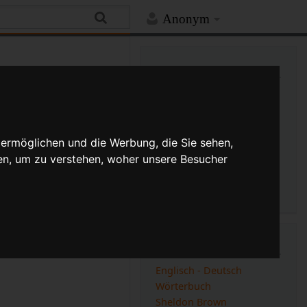
Anonym
Mehr
Links auf diese Seite
Versionsgeschichte
Änderungen an verlinkten
Seiten
Druckversion
 ermöglichen und die Werbung, die Sie sehen,
Permanenter Link
en, um zu verstehen, woher unsere Besucher
Seiten­­informationen
Seitenlogbücher
Kategorien
Englisch - Deutsch
Wörterbuch
Sheldon Brown