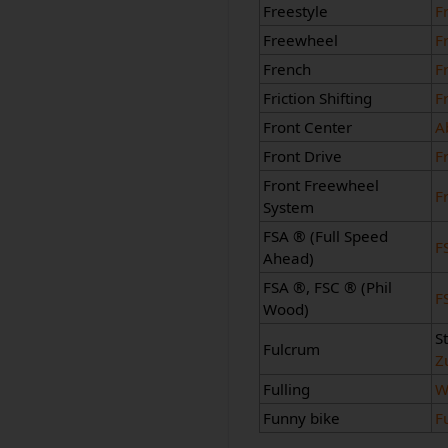
Freestyle
F
Freewheel
F
French
F
Friction Shifting
F
Front Center
A
Front Drive
F
Front Freewheel
F
System
FSA ® (Full Speed
F
Ahead)
FSA ®, FSC ® (Phil
F
Wood)
S
Fulcrum
Z
Fulling
W
Funny bike
F