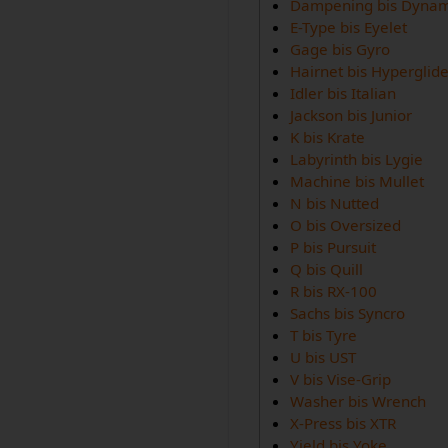
Dampening bis Dyna
E-Type bis Eyelet
Gage bis Gyro
Hairnet bis Hyperglid
Idler bis Italian
Jackson bis Junior
K bis Krate
Labyrinth bis Lygie
Machine bis Mullet
N bis Nutted
O bis Oversized
P bis Pursuit
Q bis Quill
R bis RX-100
Sachs bis Syncro
T bis Tyre
U bis UST
V bis Vise-Grip
Washer bis Wrench
X-Press bis XTR
Yield bis Yoke