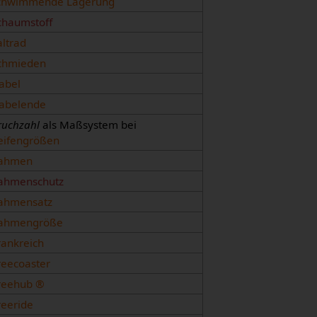
chwimmende Lagerung
chaumstoff
altrad
chmieden
abel
abelende
ruchzahl
als Maßsystem bei
eifengrößen
ahmen
ahmenschutz
ahmensatz
ahmengröße
rankreich
reecoaster
reehub ®
reeride