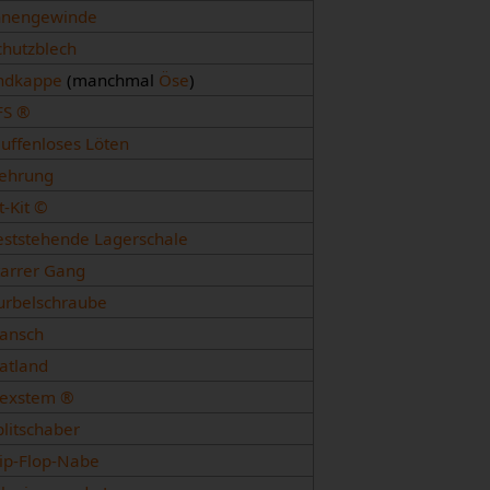
nnengewinde
chutzblech
ndkappe
(manchmal
Öse
)
FS ®
uffenloses Löten
ehrung
it-Kit ©
eststehende Lagerschale
tarrer Gang
urbelschraube
lansch
latland
lexstem ®
plitschaber
lip-Flop-Nabe