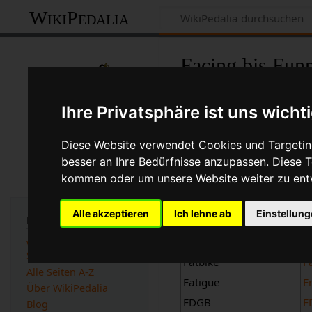
WikiPedalia
Facing bis Fun
Seite
Diskussion
Ihre Privatsphäre ist uns wicht
Englisch
Diese Website verwendet Cookies und Targeting
Facing
P
besser an Ihre Bedürfnisse anzupassen. Diese
kommen oder um unsere Website weiter zu ent
Fading
B
Fairing
V
Alle akzeptieren
Ich lehne ab
Einstellun
Navigation
False Flat
F
Fastback
F
WikiPedalia -
Startseite
Fatbike
F
Alle Seiten A-Z
Fatigue
E
Über WikiPedalia
FDGB
F
Blog