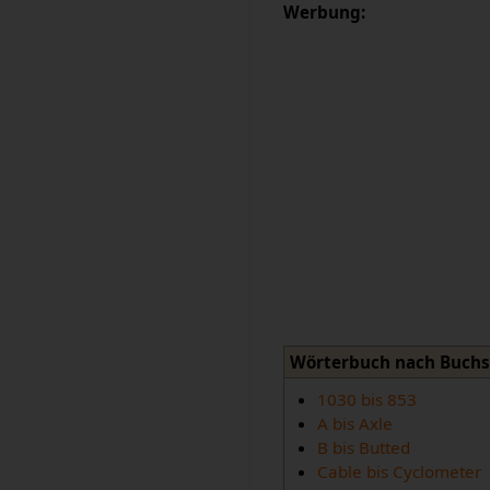
Werbung:
Wörterbuch nach Buch
1030 bis 853
A bis Axle
B bis Butted
Cable bis Cyclometer