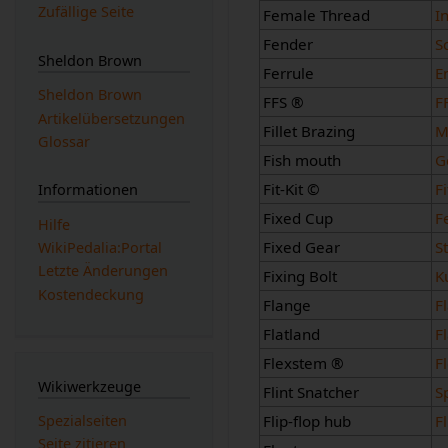
Zufällige Seite
Female Thread
I
Fender
S
Sheldon Brown
Ferrule
E
Sheldon Brown
FFS ®
F
Artikelübersetzungen
Fillet Brazing
M
Glossar
Fish mouth
G
Fit-Kit ©
F
Informationen
Fixed Cup
F
Hilfe
Fixed Gear
S
WikiPedalia:Portal
Letzte Änderungen
Fixing Bolt
K
Kostendeckung
Flange
F
Flatland
F
Flexstem ®
F
Wikiwerkzeuge
Flint Snatcher
S
Flip-flop hub
F
Spezialseiten
Seite zitieren