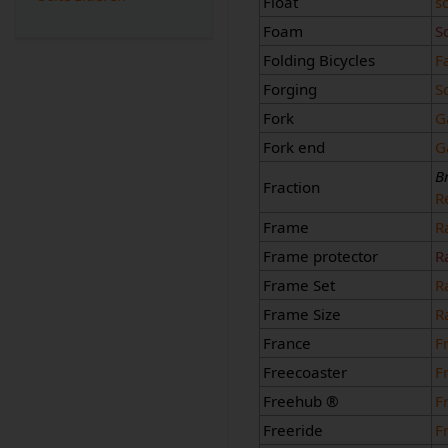
Float
s
Foam
S
Folding Bicycles
F
Forging
S
Fork
G
Fork end
G
B
Fraction
R
Frame
R
Frame protector
R
Frame Set
R
Frame Size
R
France
F
Freecoaster
F
Freehub ®
F
Freeride
F