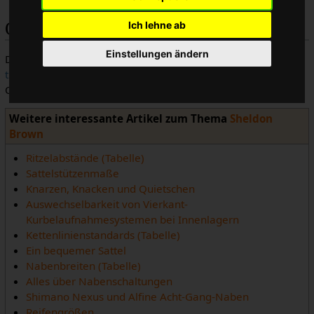
Quelle
Ich lehne ab
Einstellungen ändern
Dieser Artikel basiert auf dem Artikel
Japanese Bicycles in
the U.S. Market
von der Website
Sheldon Browns
.
Originalautor des Artikels ist
Sheldon Brown
.
Weitere interessante Artikel zum Thema
Sheldon
Brown
Ritzelabstände (Tabelle)
Sattelstützenmaße
Knarzen, Knacken und Quietschen
Auswechselbarkeit von Vierkant-
Kurbelaufnahmesystemen bei Innenlagern
Kettenlinienstandards (Tabelle)
Ein bequemer Sattel
Nabenbreiten (Tabelle)
Alles über Nabenschaltungen
Shimano Nexus und Alfine Acht-Gang-Naben
Reifengrößen