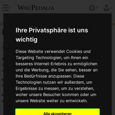
WikiPedalia
Ihre Privatsphäre ist uns
Kuwahara
wichtig
Diese Website verwendet Cookies und
Targeting Technologien, um Ihnen ein
Kuwahara
war bekannt für seine hochangesehene
BMX
-
besseres Internet-Erlebnis zu ermöglichen
Linie. Im Spielberg-Film "E.T. – Der Außerirdische" von 1982
und die Werbung, die Sie sehen, besser an
ist ein Kuwahara-BMX einer der "Hauptdarsteller".
Ihre Bedürfnisse anzupassen. Diese
Kuwahara hat auch
Tandems
und Reiseräder hergestellt.
Technologien nutzen wir außerdem, um
Diese Fahrräder sind aber nicht sehr bekannt.
Ergebnisse zu messen, um zu verstehen,
woher unsere Besucher kommen oder um
Kuwahara war Ausrüster des kanadischen Olympiateams
von 1988.
unsere Website weiter zu entwickeln.
Alle akzeptieren