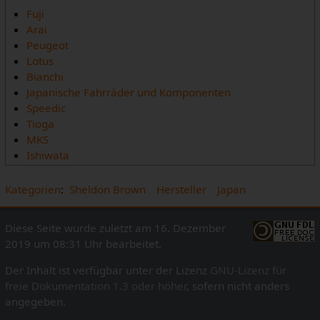
Fuji
Arai
Peugeot
Lotus
Bianchi
Japanische Fahrräder und Komponenten
Speedic
Tioga
MKS
Ishiwata
Kategorien
:
Sheldon Brown
Hersteller
Japan
Diese Seite wurde zuletzt am 16. Dezember
2019 um 08:31 Uhr bearbeitet.
Der Inhalt ist verfügbar unter der Lizenz
GNU-Lizenz für
freie Dokumentation 1.3 oder höher
, sofern nicht anders
angegeben.