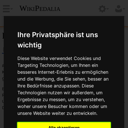
WikiPedalia
Ihre Privatsphäre ist uns
Ritchey Logic
wichtig
Diese Website verwendet Cookies und
Targeting Technologien, um Ihnen ein
Ritchey Logic
ist ein US-amerikanischer
Komponentenhersteller und wurde von
Tom Ritchey
besseres Internet-Erlebnis zu ermöglichen
gegründet.
und die Werbung, die Sie sehen, besser an
Ihre Bedürfnisse anzupassen. Diese
Bekannt ist Ritchey Logic vor allem für seine
Steuersätze
.
Technologien nutzen wir außerdem, um
Ritchey Logic ließ viele seiner Komponenten von anderen
Ergebnisse zu messen, um zu verstehen,
Unternehmen im Auftrag und seiner Spezifikation herstellen.
woher unsere Besucher kommen oder um
Dazu gehören:
unsere Website weiter zu entwickeln.
Lenker:
Nitto
Vorbauten: Nitto
Alle akzeptieren