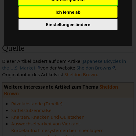
Reifen: ???
Kurbeln:
Sugino
Ich lehne ab
Bremsen:
Dia Compe
Felgen: ???
Einstellungen ändern
Rahmenrohre (Logic Prestige): ???
Quelle
Dieser Artikel basiert auf dem Artikel
Japanese Bicycles in
the U.S. Market
von der Website
Sheldon Browns
.
Originalautor des Artikels ist
Sheldon Brown
.
Weitere interessante Artikel zum Thema
Sheldon
Brown
Ritzelabstände (Tabelle)
Sattelstützenmaße
Knarzen, Knacken und Quietschen
Auswechselbarkeit von Vierkant-
Kurbelaufnahmesystemen bei Innenlagern