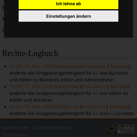
Ich lehne ab
Benutzergruppen des Benutzers
M.
(
Diskussion
|
Beiträge
)
Einstellungen ändern
Mitglied von:
Bürokrat
, editor,
Administrator
Automatisch Mitglied von:
Automatisch bestätigter Benutzer
Rechte-Logbuch
15:55, 17. Mär. 2008
Bikegeissel
Diskussion
Beiträge
änderte die Gruppenzugehörigkeit für
M.
von Bürokrat
und editor zu Bürokrat, editor und Administrator
13:33, 12. Feb. 2008
Bikegeissel
Diskussion
Beiträge
änderte die Gruppenzugehörigkeit für
M.
von editor zu
editor und Bürokrat
13:23, 12. Feb. 2008
Bikegeissel
Diskussion
Beiträge
änderte die Gruppenzugehörigkeit für
M.
von (–) zu editor
Datenschutz
Über WikiPedalia
Impressum