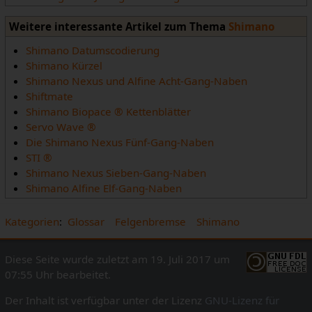
Weitere interessante Artikel zum Thema
Shimano
Shimano Datumscodierung
Shimano Kürzel
Shimano Nexus und Alfine Acht-Gang-Naben
Shiftmate
Shimano Biopace ® Kettenblätter
Servo Wave ®
Die Shimano Nexus Fünf-Gang-Naben
STI ®
Shimano Nexus Sieben-Gang-Naben
Shimano Alfine Elf-Gang-Naben
Kategorien
:
Glossar
Felgenbremse
Shimano
Diese Seite wurde zuletzt am 19. Juli 2017 um
07:55 Uhr bearbeitet.
Der Inhalt ist verfügbar unter der Lizenz
GNU-Lizenz für