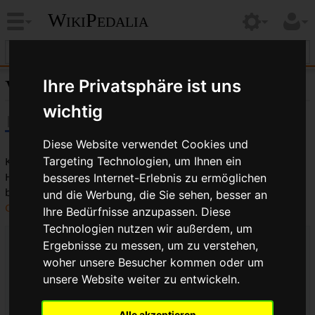
WikiPedalia
Verbindungszug
Ihre Privatsphäre ist uns
wichtig
Diese Website verwendet Cookies und
Klassische
Cantilever-Bremsen
haben zwei Züge, den
Targeting Technologien, um Ihnen ein
Hauptzug vom
Bremshebel
und einen
Querzug
, der die
besseres Internet-Erlebnis zu ermöglichen
beiden
Bremsarme
verbindet. Der Hauptzug wird mit dem
und die Werbung, die Sie sehen, besser an
Querzugträger
mit dem Querzug fixiert.
Ihre Bedürfnisse anzupassen. Diese
Technologien nutzen wir außerdem, um
Ergebnisse zu messen, um zu verstehen,
woher unsere Besucher kommen oder um
unsere Website weiter zu entwickeln.
Alle akzeptieren