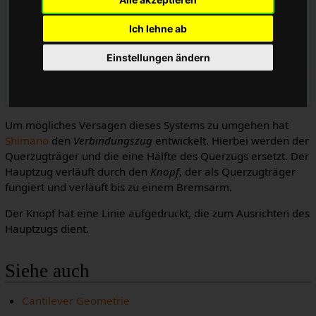
Ich lehne ab
Einstellungen ändern
Verschieden lange Verbindungszüge mit Knopf
Um mögliches Versagen dieses Systems zu umgehen hat
Shimano
den
Verbindungszug
entwickelt. Hierbei werden der
Querzugträger und die eine Hälfte des Querzugs ersetzt. Der
Hauptzug verläuft durch den
Knopf
, der als Querzugträger
fungiert und verläuft bis zu einem Bremsarm.
Der Knopf hat eine Linie aufgedruckt, die zum Ausrichten des
Hauptzugs dient.
Siehe auch
Cantilever Geometrie