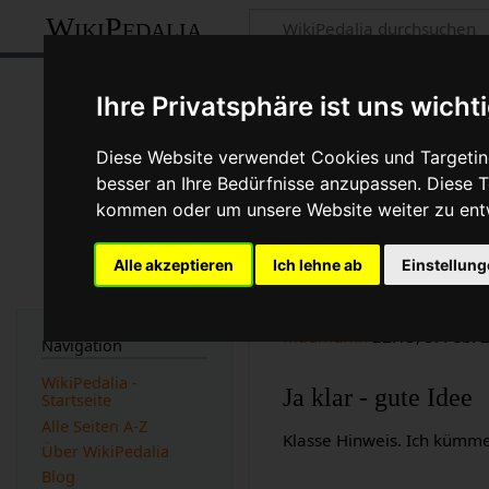
WikiPedalia
WikiPedalia Di
Ihre Privatsphäre ist uns wicht
Projektseite
Diskus
Diese Website verwendet Cookies und Targeting
besser an Ihre Bedürfnisse anzupassen. Diese
kommen oder um unsere Website weiter zu ent
Aktivierung vo
Alle akzeptieren
Ich lehne ab
Einstellun
Hallo, wäre es wohl mögli
einfach und würde eine Men
Madmuffin
22:13, 5. Feb. 
Navigation
WikiPedalia -
Ja klar - gute Idee
Startseite
Alle Seiten A-Z
Klasse Hinweis. Ich kümme
Über WikiPedalia
Blog