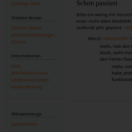
Schon passiert
Zufällige Seite
Bitte ein wenig mit Vorsic
Sheldon Brown
einer recht alten MediWiki
laufende Jahr geplant. --
Bi
Sheldon Brown
Artikelübersetzungen
Merci! --
Madmuffin
1
Glossar
Hallo, hab das 
klickt, sieht 
Informationen
den Fehler fixe
Hallo, vi
Hilfe
habe jetz
WikiPedalia:Portal
funktionie
Letzte Änderungen
Kostendeckung
Wikiwerkzeuge
Spezialseiten