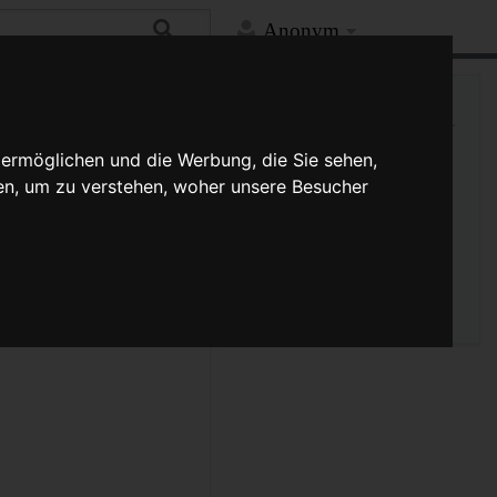
Anonym
Mehr
Links auf diese Seite
Versionsgeschichte
 ermöglichen und die Werbung, die Sie sehen,
Änderungen an verlinkten
en, um zu verstehen, woher unsere Besucher
Seiten
Druckversion
Permanenter Link
Seiten­­informationen
eren
? Ist sehr
Seitenlogbücher
ich abgecheckt sind. --