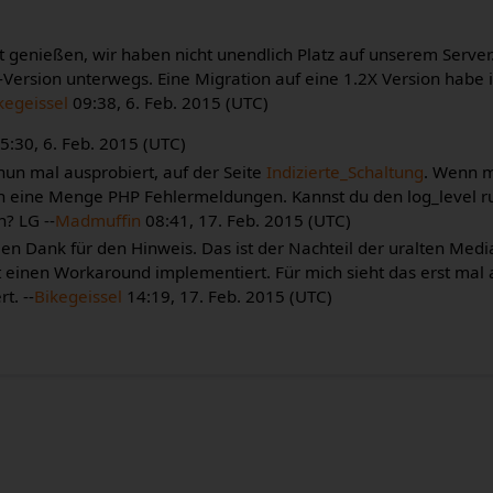
ht genießen, wir haben nicht unendlich Platz auf unserem Server
-Version unterwegs. Eine Migration auf eine 1.2X Version habe i
kegeissel
09:38, 6. Feb. 2015 (UTC)
5:30, 6. Feb. 2015 (UTC)
nun mal ausprobiert, auf der Seite
Indizierte_Schaltung
. Wenn m
man eine Menge PHP Fehlermeldungen. Kannst du den log_level r
n? LG --
Madmuffin
08:41, 17. Feb. 2015 (UTC)
elen Dank für den Hinweis. Das ist der Nachteil der uralten Medi
t einen Workaround implementiert. Für mich sieht das erst mal a
rt. --
Bikegeissel
14:19, 17. Feb. 2015 (UTC)