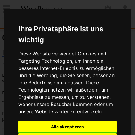
WikiPedalia
Ihre Privatsphäre ist uns
Quelltext der Seite Diamondback
wichtig
Diese Website verwendet Cookies und
Targeting Technologien, um Ihnen ein
←
Diamondback
besseres Internet-Erlebnis zu ermöglichen
Du bist aus dem folgenden Grund nicht berechtigt, diese
und die Werbung, die Sie sehen, besser an
Seite zu bearbeiten:
Ihre Bedürfnisse anzupassen. Diese
Technologien nutzen wir außerdem, um
Diese Aktion ist auf Benutzer beschränkt, die der Gruppe
Ergebnisse zu messen, um zu verstehen,
„
Benutzer
“ angehören.
woher unsere Besucher kommen oder um
unsere Website weiter zu entwickeln.
Du kannst den Quelltext dieser Seite betrachten und
kopieren.
Alle akzeptieren