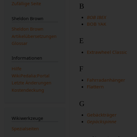
Zufällige Seite
B
BOB IBEX
Sheldon Brown
BOB YAK
Sheldon Brown
Artikelübersetzungen
E
Glossar
Extrawheel Classic
Informationen
F
Hilfe
WikiPedalia:Portal
Fahrradanhänger
Letzte Änderungen
Flattern
Kostendeckung
G
Gebäckträger
Wikiwerkzeuge
Gepäckspinne
Spezialseiten