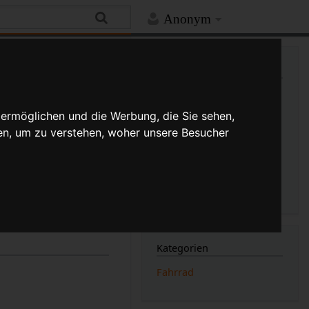
Anonym
Hilfe
Mehr
Links auf diese Seite
Versionsgeschichte
Änderungen an verlinkten
 ermöglichen und die Werbung, die Sie sehen,
Seiten
en, um zu verstehen, woher unsere Besucher
Druckversion
ügt)
(Unterschied)
Permanenter Link
Seiten­­informationen
Seitenlogbücher
hilfe des Fahrrads
Kategorien
Fahrrad