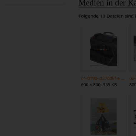
Medien in der Ka
Folgende 10 Dateien sind i
01-0190-st3700kf-e web.jpg
600 × 800; 359 KB
800