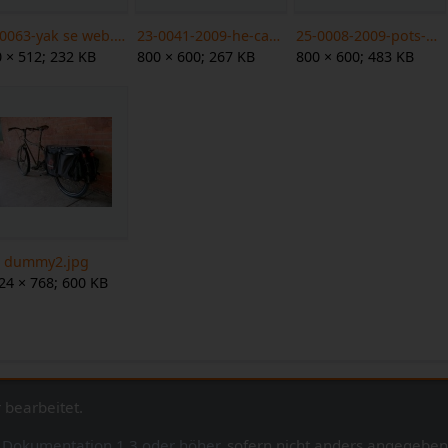
16-0063-yak se web.jpg
23-0041-2009-he-cargo-industrie web.jpg
25-0008-2009-pots-on-mundo web.jpg
 × 512; 232 KB
800 × 600; 267 KB
800 × 600; 483 KB
g dummy2.jpg
24 × 768; 600 KB
 bearbeitet.
e Dokumentation 1.3 oder höher
, sofern nicht anders angegeben