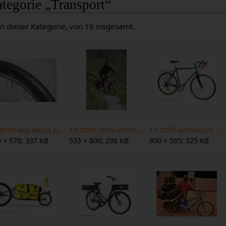
tegorie „Transport“
n dieser Kategorie, von 10 insgesamt.
02-0196-big-apple profil 2 web.jpg
10-0396-2009-intercontinental-bergtour-3 web.jpg
11-0055-extratourf web.jpg
 × 578; 337 KB
533 × 800; 298 KB
800 × 565; 325 KB