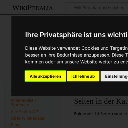
WikiPedalia
Kategorie
:
Tran
Ihre Privatsphäre ist uns wicht
Kategorie
Diskussi
Diese Website verwendet Cookies und Targeting
besser an Ihre Bedürfnisse anzupassen. Diese
Version vom 28. Oktob
kommen oder um unsere Website weiter zu ent
(
Unterschied
)
← Nächst
Alle akzeptieren
Ich lehne ab
Einstellun
Diese Kategorie enthält Ar
befassen.
Navigation
Seiten in der Ka
WikiPedalia -
Startseite
Alle Seiten A-Z
Folgende 14 Seiten sind in
Über WikiPedalia
Blog