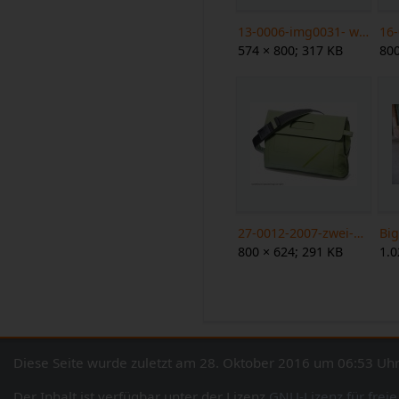
13-0006-img0031- web.jpg
574 × 800; 317 KB
800
27-0012-2007-zwei-mobil-u7 web.jpg
Bi
800 × 624; 291 KB
1.0
Diese Seite wurde zuletzt am 28. Oktober 2016 um 06:53 Uhr
Der Inhalt ist verfügbar unter der Lizenz
GNU-Lizenz für frei