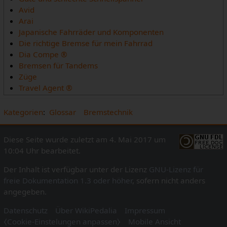
Avid
Arai
Japanische Fahrräder und Komponenten
Die richtige Bremse für mein Fahrrad
Dia Compe ®
Bremsen für Tandems
Züge
Travel Agent ®
Kategorien
:
Glossar
Bremstechnik
Diese Seite wurde zuletzt am 4. Mai 2017 um
10:04 Uhr bearbeitet.
Der Inhalt ist verfügbar unter der Lizenz
GNU-Lizenz für
freie Dokumentation 1.3 oder höher
, sofern nicht anders
angegeben.
Datenschutz
Über WikiPedalia
Impressum
⧼Cookie-Einstelungen anpassen⧽
Mobile Ansicht