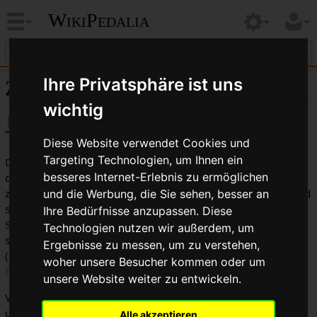
WikiPedalia
Ihre Privatsphäre ist uns
Zuggestängebremse
wichtig
Diese Website verwendet Cookies und
Targeting Technologien, um Ihnen ein
Die
Zuggestängebremse
ist eine handbedienbare Bremse,
besseres Internet-Erlebnis zu ermöglichen
die mehrere solide Stangen hat, um den Weg vom
Lenker
zur Bremseinheit zu überbrücken. Zuggestängebremsen sind
und die Werbung, die Sie sehen, besser an
schwerer zu bedienen als die Bremsen mit
Bowdenzügen
.
Ihre Bedürfnisse anzupassen. Diese
Sie sind jedoch vor allem bei Fahrrädern zuverlässiger, die
Technologien nutzen wir außerdem, um
stark vernachlässigt werden oder Vandalismus unterliegen
Ergebnisse zu messen, um zu verstehen,
(
Bahnhofsrad
). Häufig findet man sie bei
Roadstern
oder
woher unsere Besucher kommen oder um
Hollandrädern
.
unsere Website weiter zu entwickeln.
Vor allem bei Hollandrädern wird das Zuggestänge benutzt,
um eine
Trommelbremse
anzusteuern.
Alle akzeptieren